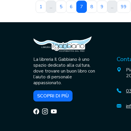
1
...
5
6
7
8
9
...
99
Conta
La libreria Il Gabbiano è uno
spazio dedicato alla cultura,
Pi
dove trovare un buon libro con
20
l’aiuto di personale
appassionato.
0
SCOPRI DI PIÙ
in