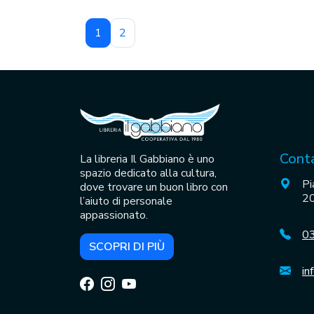
1
2
Conta
La libreria Il Gabbiano è uno
spazio dedicato alla cultura,
Pi
dove trovare un buon libro con
20
l’aiuto di personale
appassionato.
0
SCOPRI DI PIÙ
in