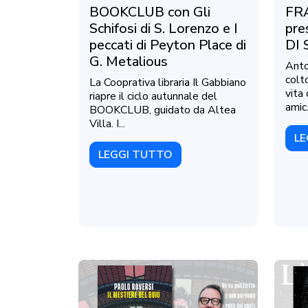
BOOKCLUB con Gli
FR
Schifosi di S. Lorenzo e I
pre
peccati di Peyton Place di
DI 
G. Metalious
Anto
colt
La Cooprativa libraria Il Gabbiano
vita
riapre il ciclo autunnale del
amic.
BOOKCLUB, guidato da Altea
Villa. I...
LE
LEGGI TUTTO