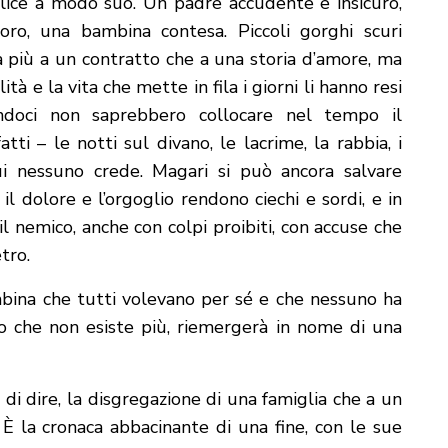
felice a modo suo. Un padre accudente e insicuro,
oro, una bambina contesa. Piccoli gorghi scuri
 più a un contratto che a una storia d’amore, ma
lità e la vita che mette in fila i giorni li hanno resi
nsandoci non saprebbero collocare nel tempo il
ti – le notti sul divano, le lacrime, la rabbia, i
ui nessuno crede. Magari si può ancora salvare
l dolore e l’orgoglio rendono ciechi e sordi, e in
l nemico, anche con colpi proibiti, con accuse che
tro.
bambina che tutti volevano per sé e che nessuno ha
o che non esiste più, riemergerà in nome di una
di dire, la disgregazione di una famiglia che a un
 È la cronaca abbacinante di una fine, con le sue