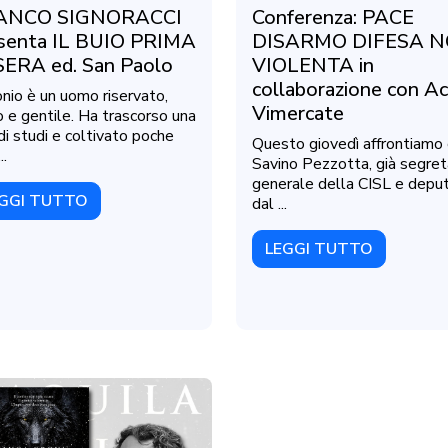
ANCO SIGNORACCI
Conferenza: PACE
senta IL BUIO PRIMA
DISARMO DIFESA 
SERA ed. San Paolo
VIOLENTA in
collaborazione con Ac
nio è un uomo riservato,
Vimercate
o e gentile. Ha trascorso una
 di studi e coltivato poche
Questo giovedì affrontiamo
..
Savino Pezzotta, già segret
generale della CISL e depu
GGI TUTTO
dal ...
LEGGI TUTTO