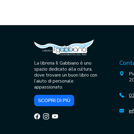
Conta
La libreria Il Gabbiano è uno
spazio dedicato alla cultura,
Pi
dove trovare un buon libro con
20
l’aiuto di personale
appassionato.
0
SCOPRI DI PIÙ
in