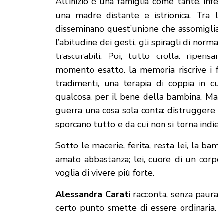
All’inizio è una famiglia come tante, in
una madre distante e istrionica. Tra l
disseminano quest’unione che assomiglia
l’abitudine dei gesti, gli spiragli di norma
trascurabili. Poi, tutto crolla: ripe
momento esatto, la memoria riscrive i fat
tradimenti, una terapia di coppia in c
qualcosa, per il bene della bambina. Ma i
guerra una cosa sola conta: distruggere i
sporcano tutto e da cui non si torna indie
Sotto le macerie, ferita, resta lei, la 
amato abbastanza; lei, cuore di un corp
voglia di vivere più forte.
Alessandra Carati
racconta, senza paura 
certo punto smette di essere ordinaria.