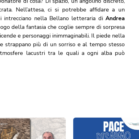
Donatore di cosa? Di spazio, un angolino discreto,
ata. Nell’attesa, ci si potrebbe affidare a un
i intrecciano nella Bellano letteraria di
Andrea
uogo della fantasia che coglie sempre di sorpresa
 vicende e personaggi inimmaginabili. Il piede nella
che strappano più di un sorriso e al tempo stesso
atmosfere lacustri tra le quali a ogni alba può