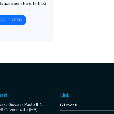
fatica a penetrare, le tribù
GGI TUTTO
tti
Link
azza Giovanni Paolo II, 1
Gli eventi
871 Vimercate (MB)