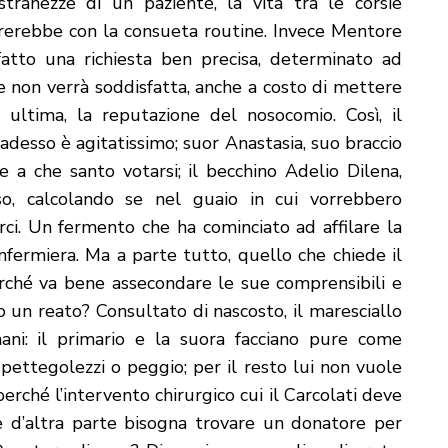
ranezze di un paziente, la vita tra le corsie
rerebbe con la consueta routine. Invece Mentore
fatto una richiesta ben precisa, determinato ad
 non verrà soddisfatta, anche a costo di mettere
 ultima, la reputazione del nosocomio. Così, il
desso è agitatissimo; suor Anastasia, suo braccio
e a che santo votarsi; il becchino Adelio Dilena,
so, calcolando se nel guaio in cui vorrebbero
i. Un fermento che ha cominciato ad affilare la
nfermiera. Ma a parte tutto, quello che chiede il
rché va bene assecondare le sue comprensibili e
 un reato? Consultato di nascosto, il maresciallo
ni: il primario e la suora facciano pure come
pettegolezzi o peggio; per il resto lui non vuole
erché l’intervento chirurgico cui il Carcolati deve
 d’altra parte bisogna trovare un donatore per