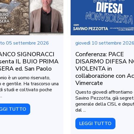
to 05 settembre 2026
giovedì 10 settembre 202
ANCO SIGNORACCI
Conferenza: PACE
senta IL BUIO PRIMA
DISARMO DIFESA 
SERA ed. San Paolo
VIOLENTA in
collaborazione con Ac
nio è un uomo riservato,
Vimercate
o e gentile. Ha trascorso una
 di studi e coltivato poche
Questo giovedì affrontiamo
..
Savino Pezzotta, già segret
generale della CISL e depu
GGI TUTTO
dal ...
LEGGI TUTTO