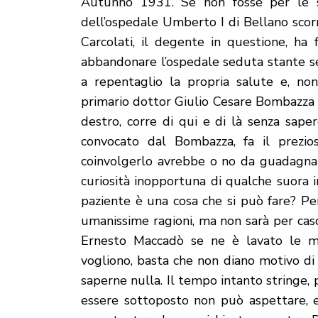
Autunno 1931. Se non fosse per le st
dell’ospedale Umberto I di Bellano scor
Carcolati, il degente in questione, ha 
abbandonare l’ospedale seduta stante se
a repentaglio la propria salute e, non
primario dottor Giulio Cesare Bombazza a
destro, corre di qui e di là senza saper
convocato dal Bombazza, fa il prezio
coinvolgerlo avrebbe o no da guadagnarc
curiosità inopportuna di qualche suora i
paziente è una cosa che si può fare? Pe
umanissime ragioni, ma non sarà per caso
Ernesto Maccadò se ne è lavato le ma
vogliono, basta che non diano motivo di 
saperne nulla. Il tempo intanto stringe, p
essere sottoposto non può aspettare, e