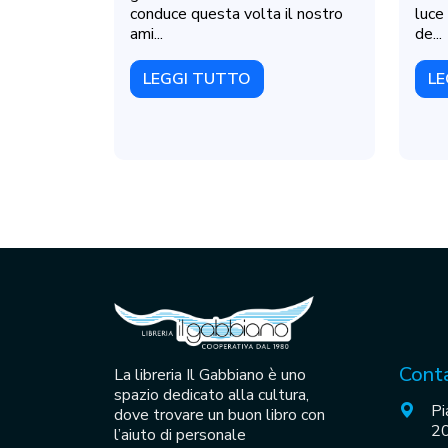
conduce questa volta il nostro
luce 
ami...
de...
LEGGI TUTTO
LE
Conta
La libreria Il Gabbiano è uno
spazio dedicato alla cultura,
Pi
dove trovare un buon libro con
20
l’aiuto di personale