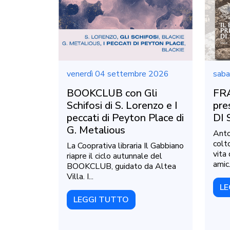
venerdì 04 settembre 2026
saba
BOOKCLUB con Gli
FR
Schifosi di S. Lorenzo e I
pre
peccati di Peyton Place di
DI 
G. Metalious
Anto
colt
La Cooprativa libraria Il Gabbiano
vita
riapre il ciclo autunnale del
amic.
BOOKCLUB, guidato da Altea
Villa. I...
LE
LEGGI TUTTO