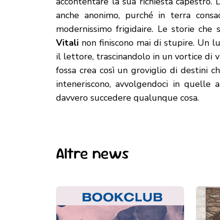
accontentare la sua richiesta capestro. 
anche anonimo, purché in terra consacr
modernissimo frigidaire. Le storie che s
Vitali
non finiscono mai di stupire. Un l
il lettore, trascinandolo in un vortice di
fossa crea così un groviglio di destini 
inteneriscono, avvolgendoci in quelle 
davvero succedere qualunque cosa.
Altre news