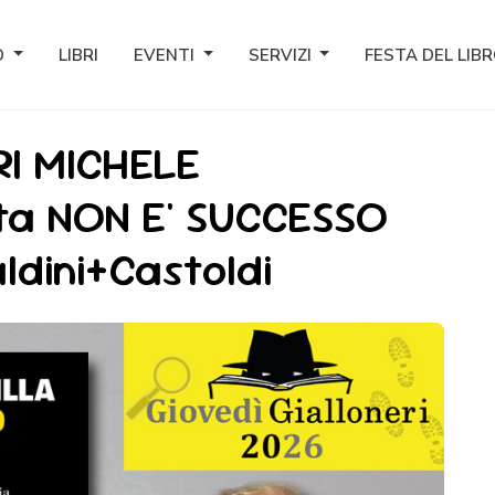
O
LIBRI
EVENTI
SERVIZI
FESTA DEL LIB
RI MICHELE
ta NON E' SUCCESSO
ldini+Castoldi