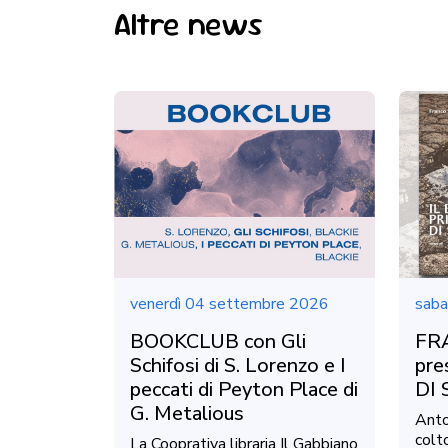
Altre news
venerdì 04 settembre 2026
saba
BOOKCLUB con Gli
FR
Schifosi di S. Lorenzo e I
pre
peccati di Peyton Place di
DI 
G. Metalious
Anto
colt
La Cooprativa libraria Il Gabbiano