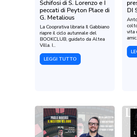
Schifosi di S. Lorenzo e I
pre
peccati di Peyton Place di
DI 
G. Metalious
Anto
colt
La Cooprativa libraria Il Gabbiano
vita
riapre il ciclo autunnale del
amic.
BOOKCLUB, guidato da Altea
Villa. I...
LE
LEGGI TUTTO