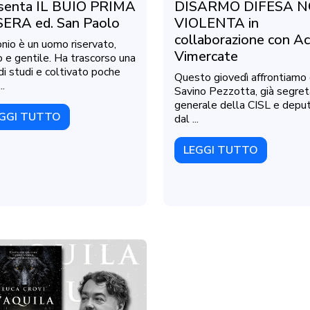
senta IL BUIO PRIMA
DISARMO DIFESA 
SERA ed. San Paolo
VIOLENTA in
collaborazione con Ac
nio è un uomo riservato,
Vimercate
o e gentile. Ha trascorso una
 di studi e coltivato poche
Questo giovedì affrontiamo
..
Savino Pezzotta, già segret
generale della CISL e depu
GGI TUTTO
dal ...
LEGGI TUTTO