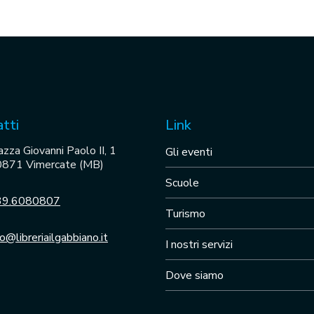
tti
Link
azza Giovanni Paolo II, 1
Gli eventi
871 Vimercate (MB)
Scuole
39.6080807
Turismo
fo@libreriailgabbiano.it
I nostri servizi
Dove siamo