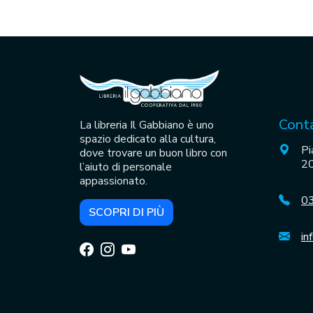
Conta
La libreria Il Gabbiano è uno
spazio dedicato alla cultura,
Pi
dove trovare un buon libro con
20
l’aiuto di personale
appassionato.
0
SCOPRI DI PIÙ
in