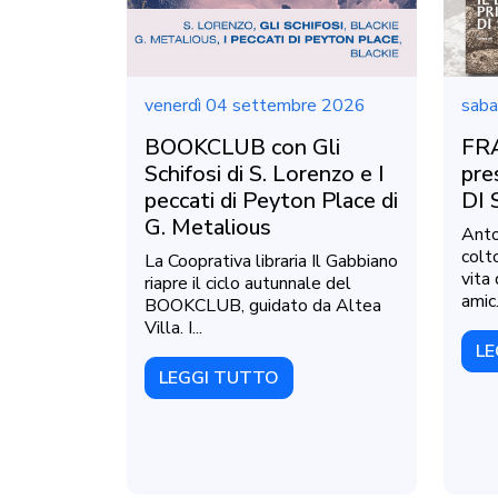
venerdì 04 settembre 2026
saba
BOOKCLUB con Gli
FR
Schifosi di S. Lorenzo e I
pre
peccati di Peyton Place di
DI 
G. Metalious
Anto
colt
La Cooprativa libraria Il Gabbiano
vita
riapre il ciclo autunnale del
amic.
BOOKCLUB, guidato da Altea
Villa. I...
LE
LEGGI TUTTO