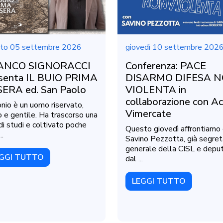
to 05 settembre 2026
giovedì 10 settembre 202
ANCO SIGNORACCI
Conferenza: PACE
senta IL BUIO PRIMA
DISARMO DIFESA 
SERA ed. San Paolo
VIOLENTA in
collaborazione con Ac
nio è un uomo riservato,
Vimercate
o e gentile. Ha trascorso una
 di studi e coltivato poche
Questo giovedì affrontiamo
..
Savino Pezzotta, già segret
generale della CISL e depu
GGI TUTTO
dal ...
LEGGI TUTTO