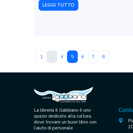
LEGGI TUTTO
1
...
4
5
6
7
8
Conta
La libreria Il Gabbiano è uno
spazio dedicato alla cultura,
Pi
dove trovare un buon libro con
20
l’aiuto di personale