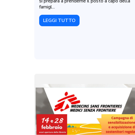
si prepara a prenderne il posto a capo della
famigl...
LEGGI TUTTO