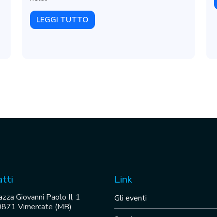
LEGGI TUTTO
tti
Link
azza Giovanni Paolo II, 1
Gli eventi
871 Vimercate (MB)