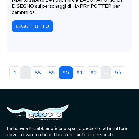
DISEGNO sui personaggi di HARRY POTTER per
bambini dai ...
LEGGI TUTTO
1
...
88
89
90
91
92
...
99
La libreria Il Gabbiano è uno spazio dedicato alla cultura,
dove trovare un buon libro con l’aiuto di personale