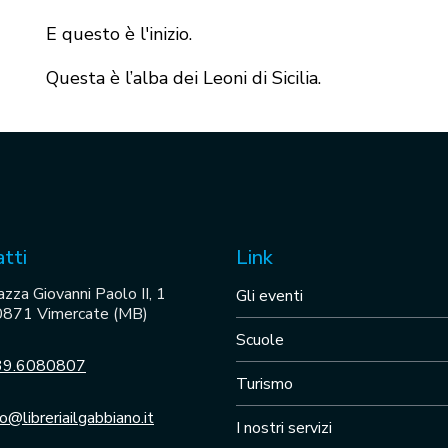
E questo è l'inizio.
Questa è l’alba dei Leoni di Sicilia.
tti
Link
azza Giovanni Paolo II, 1
Gli eventi
871 Vimercate (MB)
Scuole
39.6080807
Turismo
fo@libreriailgabbiano.it
I nostri servizi