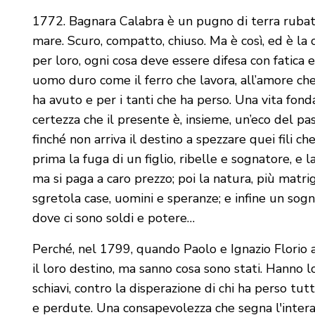
1772. Bagnara Calabra è un pugno di terra rubato
mare. Scuro, compatto, chiuso. Ma è così, ed è la c
per loro, ogni cosa deve essere difesa con fatica 
uomo duro come il ferro che lavora, all’amore che 
ha avuto e per i tanti che ha perso. Una vita fond
certezza che il presente è, insieme, un’eco del p
finché non arriva il destino a spezzare quei fili c
prima la fuga di un figlio, ribelle e sognatore, e 
ma si paga a caro prezzo; poi la natura, più matri
sgretola case, uomini e speranze; e infine un sogn
dove ci sono soldi e potere…
Perché, nel 1799, quando Paolo e Ignazio Florio 
il loro destino, ma sanno cosa sono stati. Hanno 
schiavi, contro la disperazione di chi ha perso t
e perdute. Una consapevolezza che segna l'intera sto