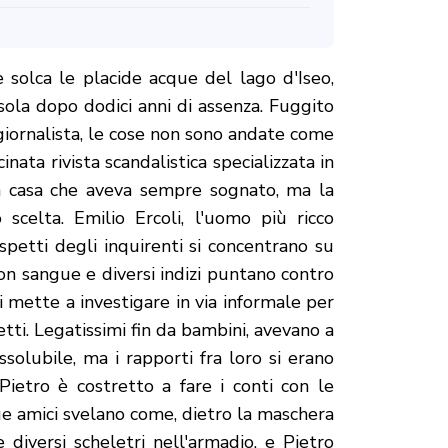
 solca le placide acque del lago d'Iseo,
sola dopo dodici anni di assenza. Fuggito
giornalista, le cose non sono andate come
inata rivista scandalistica specializzata in
o a casa che aveva sempre sognato, ma la
 scelta. Emilio Ercoli, l'uomo più ricco
ospetti degli inquirenti si concentrano su
on sangue e diversi indizi puntano contro
si mette a investigare in via informale per
etti. Legatissimi fin da bambini, avevano a
olubile, ma i rapporti fra loro si erano
ietro è costretto a fare i conti con le
ue amici svelano come, dietro la maschera
 diversi scheletri nell'armadio, e Pietro